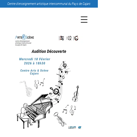
Centre d’enseignement artistique intercommunal du Pays de Cajarc