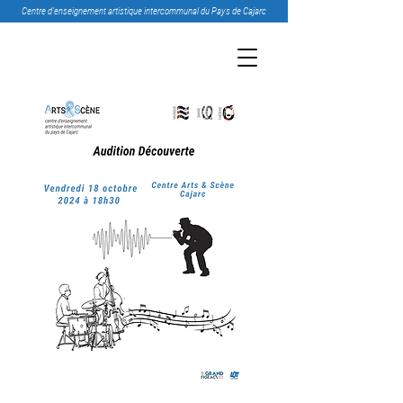
Centre d’enseignement artistique intercommunal du Pays de Cajarc