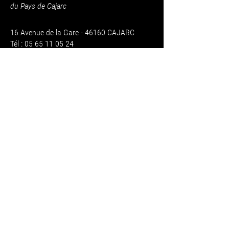
du Pays de Cajarc
16 Avenue de la Gare - 46160 CAJARC
Tél : 05 65 11 05 24
mail :
administration@arts-et-scene.fr
Siret : 41398227300026 - NAF : 8552Z
CONTACT
RÉGLEMENT DES ETUDES
RÈGLEMENT INTÉRIEUR