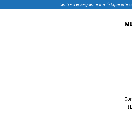
Centre d’enseignement artistique inte
MU
Con
(L