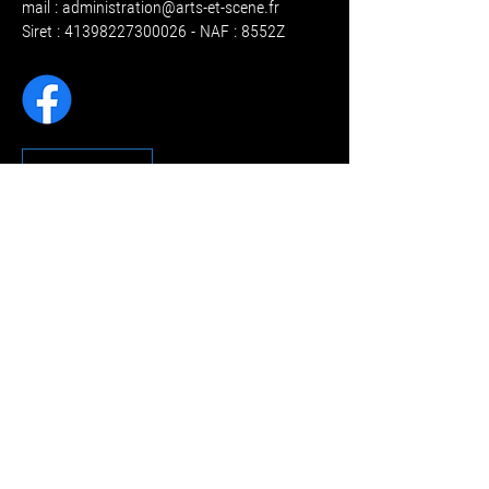
mail :
administration@arts-et-scene.fr
Siret : 41398227300026 - NAF : 8552Z
CONTACT
RÉGLEMENT DES ETUDES
RÈGLEMENT INTÉRIEUR
MENTIONS LÉGALES