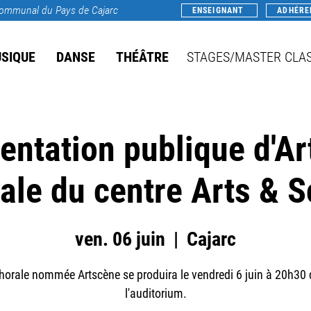
rcommunal du Pays de Cajarc
ENSEIGNANT
ADHÉRE
SIQUE
DANSE
THÉÂTRE
STAGES/MASTER CLA
entation publique d'Ar
ale du centre Arts & 
ven. 06 juin
  |  
Cajarc
horale nommée Artscène se produira le vendredi 6 juin à 20h30
l'auditorium.