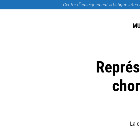
Centre d’enseignement artistique inte
MU
Représ
chor
La c