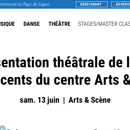
rcommunal du Pays de Cajarc
ENSEIGNANT
ADHÉRE
SIQUE
DANSE
THÉÂTRE
STAGES/MASTER CLA
ntation théâtrale de l
cents du centre Arts 
sam. 13 juin
  |  
Arts & Scène