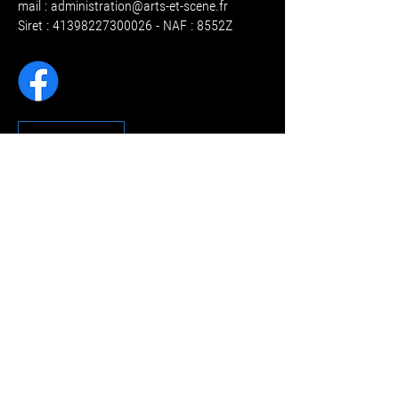
mail :
administration@arts-et-scene.fr
Siret : 41398227300026 - NAF : 8552Z
CONTACT
RÉGLEMENT DES ETUDES
RÈGLEMENT INTÉRIEUR
MENTIONS LÉGALES