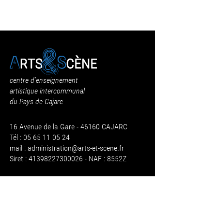
centre d’enseignement
artistique intercommunal
du Pays de Cajarc
16 Avenue de la Gare - 46160 CAJARC
Tél : 05 65 11 05 24
mail :
administration@arts-et-scene.fr
Siret : 41398227300026 - NAF : 8552Z