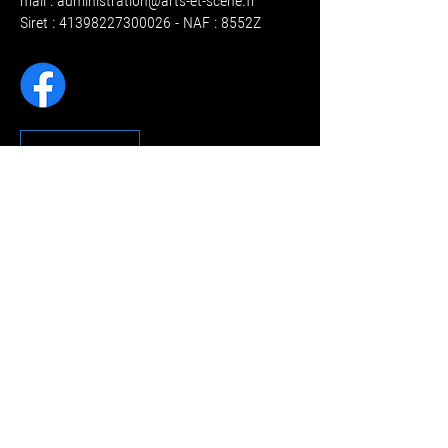
mail :
administration@arts-et-scene.fr
Siret : 41398227300026 - NAF : 8552Z
CONTACT
RÉGLEMENT DES ETUDES
RÈGLEMENT INTÉRIEUR
MENTIONS LÉGALES